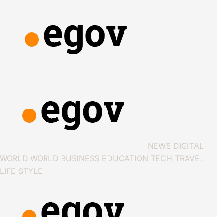
NEWS
DIGITAL
WORLD
WORLD
BUSINESS
EDUCATION
TECH
TRAVEL
LIFE STYLE