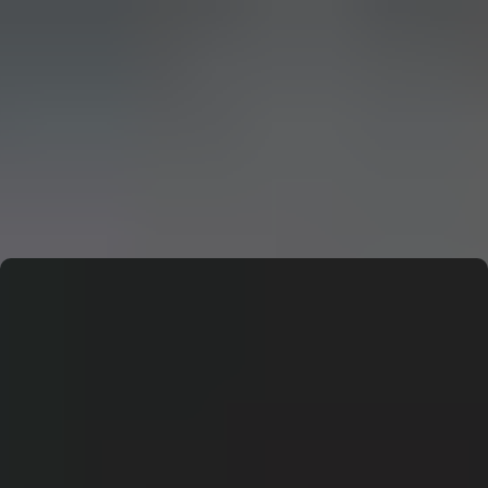
CERN: Stunning Must‑Have Secrets For the Best Curiosity
E
Editor
CERN: Stunning Best Breakthroughs Unveiled