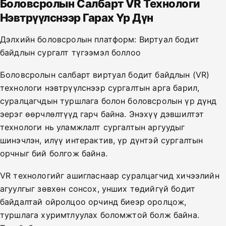
Боловсролын Салбарт VR Технологи
Нэвтрүүлснээр Гарах Үр Дүн
Дэлхийн боловсролын платформ: Виртуал бодит
байдлын сургалт түгээмэл боллоо
Боловсролын салбарт виртуал бодит байдлын (VR)
технологи нэвтрүүлснээр сургалтын арга барил,
суралцагчдын туршлага болон боловсролын үр дүнд
эерэг өөрчлөлтүүд гарч байна. Энэхүү дэвшилтэт
технологи нь уламжлалт сургалтын аргуудыг
шинэчлэн, илүү интерактив, үр дүнтэй сургалтын
орчныг бий болгож байна.
VR технологийг ашигласнаар суралцагчид хичээлийн
агуулгыг зөвхөн сонсох, унших төдийгүй бодит
байдалтай ойролцоо орчинд биеэр оролцож,
туршлага хуримтлуулах боломжтой болж байна.