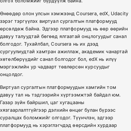
олгох боломжийг бүрдүүлж байна.
Өнөөдөр олон улсын хэмжээнд Coursera, edX, Udacity
зэрэг тэргүүлэх виртуал сургалтын платформууд
өрсөлдөж байна. Эдгээр платформууд нь өөр өөрийн
давуу талуудтай бөгөөд ялгаатай онцлогуудыг санал
болгодог. Тухайлбал, Coursera нь их дээд
сургуулиудтай хамтран ажиллаж, академик чанартай
хөтөлбөрүүдийг санал болгодог бол, edX нь илүү
мэргэжлийн ур чадварт төвлөрсөн курсуудыг
онцолдог.
Виртуал сургалтын платформуудын хамгийн том
давуу тал нь тэдгээрийн хүртээмжтэй байдал юм.
Газар зүйн байршил, цаг хугацааны
хязгаарлалтгүйгээр дэлхийн өнцөг булан бүрээс
суралцах боломжийг олгодог. Түүнчлэн, эдгээр
платформууд нь хэрэглэгчдэд өөрсдийн хурдаар