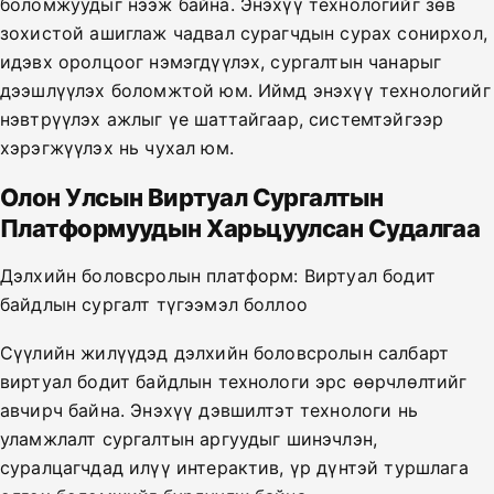
боломжуудыг нээж байна. Энэхүү технологийг зөв
зохистой ашиглаж чадвал сурагчдын сурах сонирхол,
идэвх оролцоог нэмэгдүүлэх, сургалтын чанарыг
дээшлүүлэх боломжтой юм. Иймд энэхүү технологийг
нэвтрүүлэх ажлыг үе шаттайгаар, системтэйгээр
хэрэгжүүлэх нь чухал юм.
Олон Улсын Виртуал Сургалтын
Платформуудын Харьцуулсан Судалгаа
Дэлхийн боловсролын платформ: Виртуал бодит
байдлын сургалт түгээмэл боллоо
Сүүлийн жилүүдэд дэлхийн боловсролын салбарт
виртуал бодит байдлын технологи эрс өөрчлөлтийг
авчирч байна. Энэхүү дэвшилтэт технологи нь
уламжлалт сургалтын аргуудыг шинэчлэн,
суралцагчдад илүү интерактив, үр дүнтэй туршлага