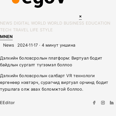
×
NEWS
DIGITAL WORLD
WORLD
BUSINESS
EDUCATION
TECH
TRAVEL
LIFE STYLE
MN
EN
News
2024·11·17 · 4 минут уншина
Дэлхийн боловсролын платформ: Виртуал бодит
байдлын сургалт түгээмэл боллоо
Дэлхийн боловсролын салбарт VR технологи
өргөнөөр нэвтэрч, сурагчид виртуал орчинд бодит
туршлага олж авах боломжтой боллоо.
E
Editor