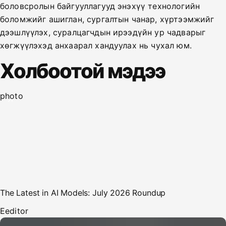
боловсролын байгууллагууд энэхүү технологийн
боломжийг ашиглан, сургалтын чанар, хүртээмжийг
дээшлүүлэх, суралцагчдын ирээдүйн ур чадварыг
хөгжүүлэхэд анхаарал хандуулах нь чухал юм.
Холбоотой мэдээ
photo
The Latest in AI Models: July 2026 Roundup
E
editor