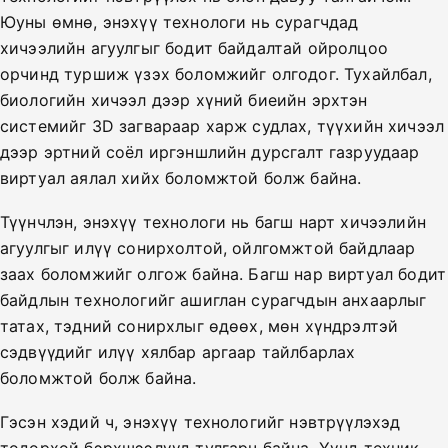
Юуны өмнө, энэхүү технологи нь сурагчдад
хичээлийн агуулгыг бодит байдалтай ойролцоо
орчинд туршиж үзэх боломжийг олгодог. Тухайлбал,
биологийн хичээл дээр хүний биеийн эрхтэн
системийг 3D загвараар харж судлах, түүхийн хичээл
дээр эртний соёл иргэншлийн дурсгалт газруудаар
виртуал аялал хийх боломжтой болж байна.
Түүнчлэн, энэхүү технологи нь багш нарт хичээлийн
агуулгыг илүү сонирхолтой, ойлгомжтой байдлаар
заах боломжийг олгож байна. Багш нар виртуал бодит
байдлын технологийг ашиглан сурагчдын анхаарлыг
татах, тэдний сонирхлыг өдөөх, мөн хүндрэлтэй
сэдвүүдийг илүү хялбар аргаар тайлбарлах
боломжтой болж байна.
Гэсэн хэдий ч, энэхүү технологийг нэвтрүүлэхэд