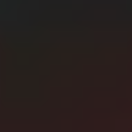
E
Editor
Танд хэрэгтэй мэдээ
нэг дороос
МЭДЭЭ ЗАХИАЛАХ