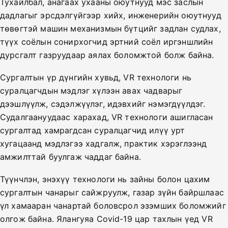
Тухайлбал, анагаах ухааны оюутнууд мэс заслын
дадлагыг эрсдэлгүйгээр хийх, инженерийн оюутнууд
төвөгтэй машин механизмын бүтцийг задлан судлах,
түүх соёлын сонирхогчид эртний соёл иргэншлийн
дурсгалт газруудаар аялах боломжтой болж байна.
Сургалтын үр дүнгийн хувьд, VR технологи нь
суралцагчдын мэдлэг хүлээн авах чадварыг
дээшлүүлж, сэдэлжүүлэг, идэвхийг нэмэгдүүлдэг.
Судалгаануудаас харахад, VR технологи ашигласан
сургалтад хамрагдсан суралцагчид илүү урт
хугацаанд мэдлэгээ хадгалж, практик хэрэглээнд
амжилттай буулгаж чаддаг байна.
Түүнчлэн, энэхүү технологи нь зайны болон цахим
сургалтын чанарыг сайжруулж, газар зүйн байршлаас
үл хамааран чанартай боловсрол эзэмших боломжийг
олгож байна. Ялангуяа Covid-19 цар тахлын үед VR