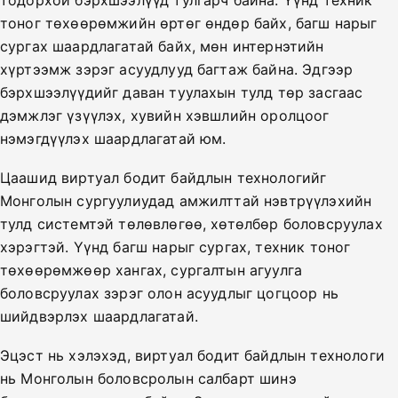
тодорхой бэрхшээлүүд тулгарч байна. Үүнд техник
тоног төхөөрөмжийн өртөг өндөр байх, багш нарыг
сургах шаардлагатай байх, мөн интернэтийн
хүртээмж зэрэг асуудлууд багтаж байна. Эдгээр
бэрхшээлүүдийг даван туулахын тулд төр засгаас
дэмжлэг үзүүлэх, хувийн хэвшлийн оролцоог
нэмэгдүүлэх шаардлагатай юм.
Цаашид виртуал бодит байдлын технологийг
Монголын сургуулиудад амжилттай нэвтрүүлэхийн
тулд системтэй төлөвлөгөө, хөтөлбөр боловсруулах
хэрэгтэй. Үүнд багш нарыг сургах, техник тоног
төхөөрөмжөөр хангах, сургалтын агуулга
боловсруулах зэрэг олон асуудлыг цогцоор нь
шийдвэрлэх шаардлагатай.
Эцэст нь хэлэхэд, виртуал бодит байдлын технологи
нь Монголын боловсролын салбарт шинэ