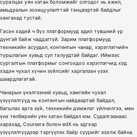
суралцах уян хатан боломжийг олгодог нь ажил,
амьдралын зохицуулалттай тэнцвэртэй байдлыг
хангахад тустай.
Гэсэн хэдий ч бүх платформууд адил түвшний үр
дүнтэй байж чаддаггүй. Зарим платформууд
техникийн асуудал, контентын чанар, хэрэглэгчийн
туршлагын хувьд сул талуудтай байдаг. Иймээс
сургалтын платформыг сонгохдоо хэрэглэгчид хэд
хэдэн чухал хүчин зүйлсийг харгалзан үзэх
шаардлагатай.
Чанарын үнэлгээний хувьд, хамгийн чухал
үзүүлэлтүүд нь контентын найдвартай байдал,
багшлах арга зүй, техникийн дэмжлэг үйлчилгээ, мөн
үнэ төлбөрийн уян хатан байдал юм. Судалгаанаас
харахад, Coursera болон edX нь эдгээр
үзүүлэлтүүдээр тэргүүлэх байр суурийг эзэлж байна.