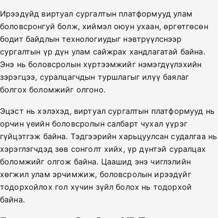
Ирээдүйд виртуал сургалтын платформууд улам
боловсронгуй болж, хиймэл оюун ухаан, өргөтгөсөн
бодит байдлын технологиудыг нэвтрүүлснээр
сургалтын үр дүн улам сайжрах хандлагатай байна.
Энэ нь боловсролын хүртээмжийг нэмэгдүүлэхийн
зэрэгцээ, суралцагчдын туршлагыг илүү баялаг
болгох боломжийг олгоно.
Эцэст нь хэлэхэд, виртуал сургалтын платформууд нь
орчин үеийн боловсролын салбарт чухал үүрэг
гүйцэтгэж байна. Тэдгээрийн харьцуулсан судалгаа нь
хэрэглэгчдэд зөв сонголт хийх, үр дүнтэй суралцах
боломжийг олгож байна. Цаашид энэ чиглэлийн
хөгжил улам эрчимжиж, боловсролын ирээдүйг
тодорхойлох гол хүчин зүйл болох нь тодорхой
байна.