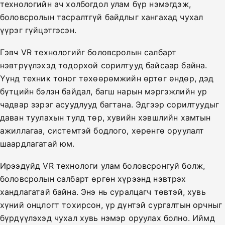
технологийн ач холбогдол улам бүр нэмэгдэж,
боловсролын тасралтгүй байдлыг хангахад чухал
үүрэг гүйцэтгэсэн.
Гэвч VR технологийг боловсролын салбарт
нэвтрүүлэхэд тодорхой сорилтууд байсаар байна.
Үүнд техник тоног төхөөрөмжийн өртөг өндөр, дэд
бүтцийн бэлэн байдал, багш нарын мэргэжлийн ур
чадвар зэрэг асуудлууд багтана. Эдгээр сорилтуудыг
даван туулахын тулд төр, хувийн хэвшлийн хамтын
ажиллагаа, системтэй бодлого, хөрөнгө оруулалт
шаардлагатай юм.
Ирээдүйд VR технологи улам боловсронгуй болж,
боловсролын салбарт өргөн хүрээнд нэвтрэх
хандлагатай байна. Энэ нь суралцагч төвтэй, хувь
хүний онцлогт тохирсон, үр дүнтэй сургалтын орчныг
бүрдүүлэхэд чухал хувь нэмэр оруулах болно. Иймд