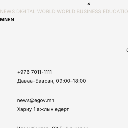
×
NEWS
DIGITAL WORLD
WORLD
BUSINESS
EDUCATI
MN
EN
+976 7011-1111
Даваа–Баасан, 09:00–18:00
news@egov.mn
Хариу 1 ажлын өдөрт