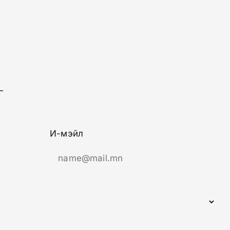
—
И-мэйл