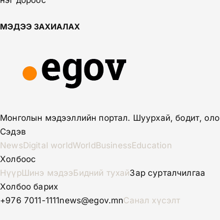
нэг дороос
МЭДЭЭ ЗАХИАЛАХ
Монголын мэдээллийн портал. Шуурхай, бодит, оло
Сэдэв
News
Digital world
World
Business
Education
Холбоос
Нүүр
Шинэ мэдээ
Бидний тухай
Зар сурталчилгаа
Холбоо барих
+976 7011-1111
news@egov.mn
Санал хүсэлт