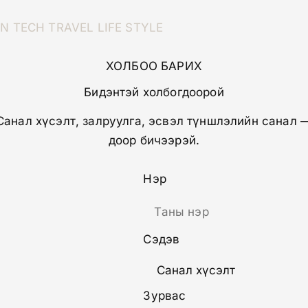
ON
TECH
TRAVEL
LIFE STYLE
ХОЛБОО БАРИХ
Бидэнтэй холбогдоорой
Санал хүсэлт, залруулга, эсвэл түншлэлийн санал 
доор бичээрэй.
Нэр
Сэдэв
Зурвас