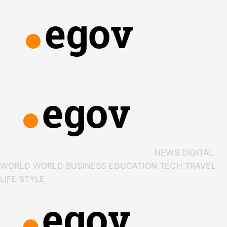
NEWS
DIGITAL
WORLD
WORLD
BUSINESS
EDUCATION
TECH
TRAVEL
LIFE STYLE