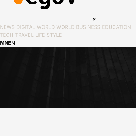
×
NEWS
DIGITAL WORLD
WORLD
BUSINESS
EDUCATION
TECH
TRAVEL
LIFE STYLE
MN
EN