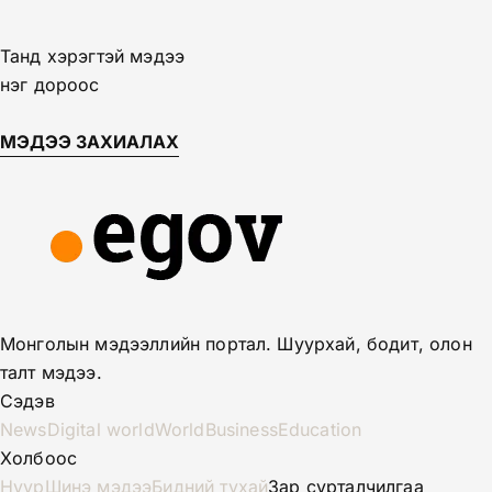
Танд хэрэгтэй мэдээ
нэг дороос
МЭДЭЭ ЗАХИАЛАХ
Монголын мэдээллийн портал. Шуурхай, бодит, олон
талт мэдээ.
Сэдэв
News
Digital world
World
Business
Education
Холбоос
Нүүр
Шинэ мэдээ
Бидний тухай
Зар сурталчилгаа