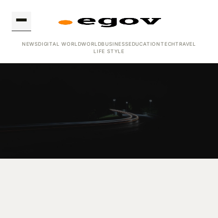
NEWS
DIGITAL WORLD
WORLD
BUSINESS
EDUCATION
TECH
TRAVEL
LIFE STYLE