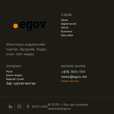
СЭДЭВ
News
Digital world
World
Business
Education
Монголын мэдээллийн
портал. Шуурхай, бодит,
олон талт мэдээ.
ХОЛБООС
ХОЛБОО БАРИХ
Нүүр
+976 7011-1111
Шинэ мэдээ
news@egov.mn
Бидний тухай
Санал хүсэлт
Зар сурталчилгаа
© 2026 — Бүх эрх хуулиар
EGOV.MN
хамгаалагдсан