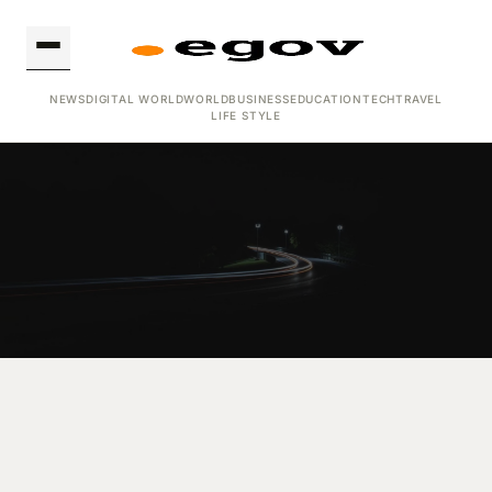
NEWS
DIGITAL WORLD
WORLD
BUSINESS
EDUCATION
TECH
TRAVEL
LIFE STYLE