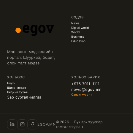
СЭДЭВ
News
Digital world
World
Business
Education
Монголын мэдээллийн
портал. Шуурхай, бодит,
олон талт мэдээ.
ХОЛБООС
ХОЛБОО БАРИХ
Нүүр
+976 7011-1111
Шинэ мэдээ
news@egov.mn
Бидний тухай
Санал хүсэлт
Зар сурталчилгаа
© 2026 — Бүх эрх хуулиар
EGOV.MN
хамгаалагдсан