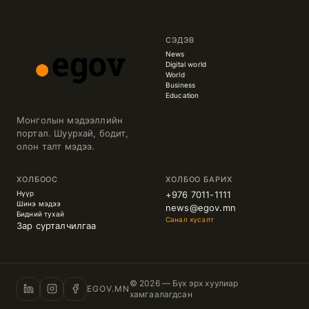
СЭДЭВ
News
Digital world
World
Business
Education
Монголын мэдээллийн
портал. Шуурхай, бодит,
олон талт мэдээ.
ХОЛБООС
ХОЛБОО БАРИХ
Нүүр
+976 7011-1111
Шинэ мэдээ
news@egov.mn
Бидний тухай
Санал хүсэлт
Зар сурталчилгаа
© 2026 — Бүх эрх хуулиар
EGOV.MN
хамгаалагдсан