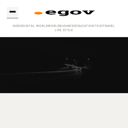
NEWS
DIGITAL WORLD
WORLD
BUSINESS
EDUCATION
TECH
TRAVEL
LIFE STYLE