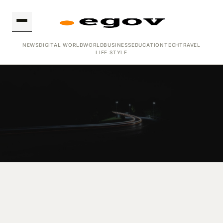
NEWS
DIGITAL WORLD
WORLD
BUSINESS
EDUCATION
TECH
TRAVEL
LIFE STYLE