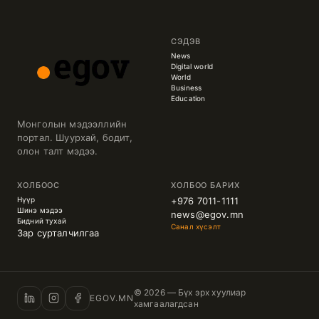
СЭДЭВ
News
Digital world
World
Business
Education
Монголын мэдээллийн
портал. Шуурхай, бодит,
олон талт мэдээ.
ХОЛБООС
ХОЛБОО БАРИХ
Нүүр
+976 7011-1111
Шинэ мэдээ
news@egov.mn
Бидний тухай
Санал хүсэлт
Зар сурталчилгаа
© 2026 — Бүх эрх хуулиар
EGOV.MN
хамгаалагдсан