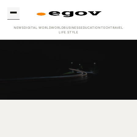
NEWS
DIGITAL WORLD
WORLD
BUSINESS
EDUCATION
TECH
TRAVEL
LIFE STYLE