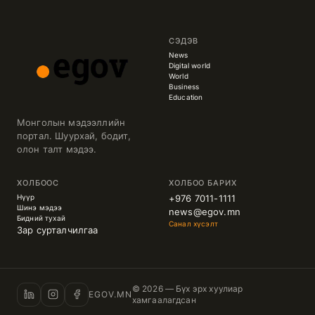
СЭДЭВ
News
Digital world
World
Business
Education
Монголын мэдээллийн
портал. Шуурхай, бодит,
олон талт мэдээ.
ХОЛБООС
ХОЛБОО БАРИХ
Нүүр
+976 7011-1111
Шинэ мэдээ
news@egov.mn
Бидний тухай
Санал хүсэлт
Зар сурталчилгаа
© 2026 — Бүх эрх хуулиар
EGOV.MN
хамгаалагдсан