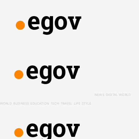
NEWS
DIGITAL WORLD
WORLD
BUSINESS
EDUCATION
TECH
TRAVEL
LIFE STYLE