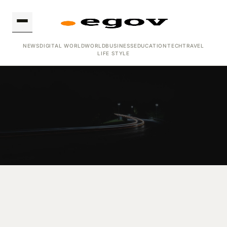
NEWS
DIGITAL WORLD
WORLD
BUSINESS
EDUCATION
TECH
TRAVEL
LIFE STYLE