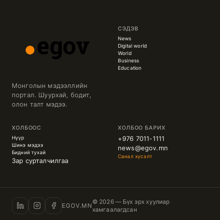
СЭДЭВ
News
Digital world
World
Business
Education
Монголын мэдээллийн
портал. Шуурхай, бодит,
олон талт мэдээ.
ХОЛБООС
ХОЛБОО БАРИХ
Нүүр
+976 7011-1111
Шинэ мэдээ
news@egov.mn
Бидний тухай
Санал хүсэлт
Зар сурталчилгаа
© 2026 — Бүх эрх хуулиар
EGOV.MN
хамгаалагдсан