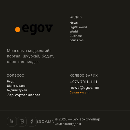
СЭДЭВ
News
Digital world
World
Business
Education
Монголын мэдээллийн
портал. Шуурхай, бодит,
олон талт мэдээ.
ХОЛБООС
ХОЛБОО БАРИХ
Нүүр
+976 7011-1111
Шинэ мэдээ
news@egov.mn
Бидний тухай
Санал хүсэлт
Зар сурталчилгаа
© 2026 — Бүх эрх хуулиар
EGOV.MN
хамгаалагдсан