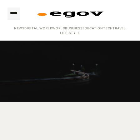
NEWS
DIGITAL WORLD
WORLD
BUSINESS
EDUCATION
TECH
TRAVEL
LIFE STYLE