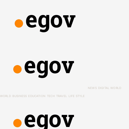
NEWS
DIGITAL WORLD
WORLD
BUSINESS
EDUCATION
TECH
TRAVEL
LIFE STYLE