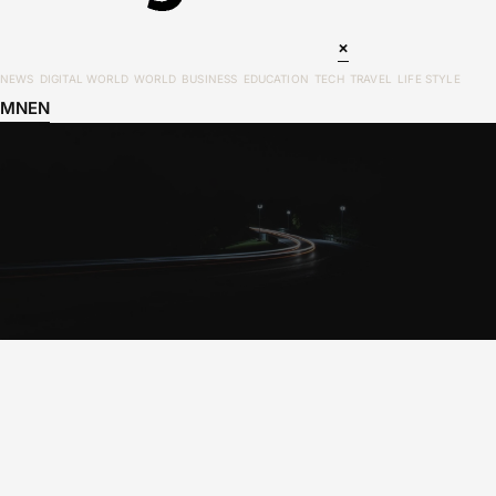
×
NEWS
DIGITAL WORLD
WORLD
BUSINESS
EDUCATION
TECH
TRAVEL
LIFE STYLE
MN
EN