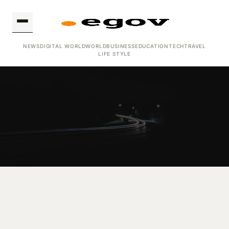
NEWS
DIGITAL WORLD
WORLD
BUSINESS
EDUCATION
TECH
TRAVEL
LIFE STYLE