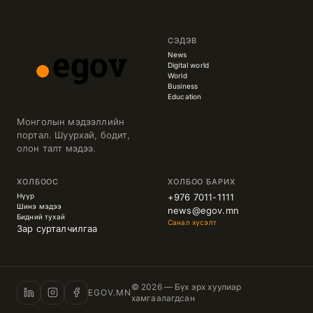
СЭДЭВ
News
Digital world
World
Business
Education
Монголын мэдээллийн
портал. Шуурхай, бодит,
олон талт мэдээ.
ХОЛБООС
ХОЛБОО БАРИХ
Нүүр
+976 7011-1111
Шинэ мэдээ
news@egov.mn
Бидний тухай
Санал хүсэлт
Зар сурталчилгаа
© 2026 — Бүх эрх хуулиар
EGOV.MN
хамгаалагдсан