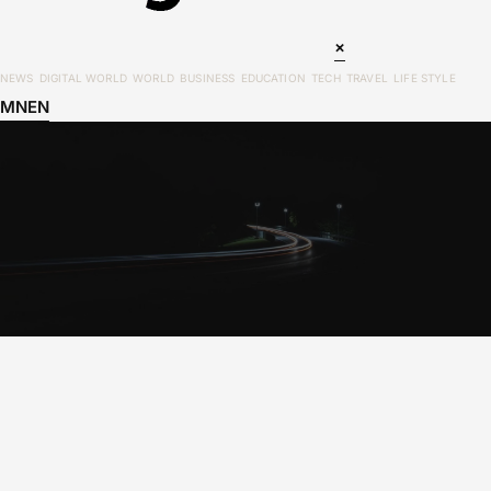
×
NEWS
DIGITAL WORLD
WORLD
BUSINESS
EDUCATION
TECH
TRAVEL
LIFE STYLE
MN
EN