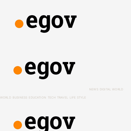
NEWS
DIGITAL WORLD
WORLD
BUSINESS
EDUCATION
TECH
TRAVEL
LIFE STYLE