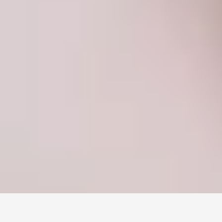
Монголын мэдээллийн портал. Шуурхай, бодит, олон
талт мэдээ.
Сэдэв
News
Digital world
World
Business
Education
Холбоос
Нүүр
Шинэ мэдээ
Бидний тухай
Зар сурталчилгаа
Холбоо барих
+976 7011-1111
news@egov.mn
Санал хүсэлт
EGOV.MN
© 2026 — Бүх эрх хуулиар хамгаалагдсан