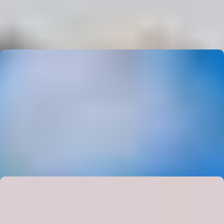
Travel Photography: Stunning Must-Have Best Tips for
Media
E
Editor
Luxury Travel Trends: Stunning Best Trips Under $1000
E
Editor