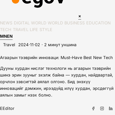
×
NEWS
DIGITAL WORLD
WORLD
BUSINESS
EDUCATION
TECH
TRAVEL
LIFE STYLE
MN
EN
Travel
2024·11·02 · 2 минут уншина
Агаарын тээврийн инноваци: Must-Have Best New Tech
Дууны хурдан нислэг технологи нь агаарын тээврийн
шинэ эрин зууныг эхэлж байна — хурдан, найдвартай,
орчлон зэвсигтэй аялал олгоно. Бид энэхүү
инновацийг дэмжин, ирээдүйд илүү хурдан, эрсдөггүй
аялын замыг нээх болно.
E
Editor