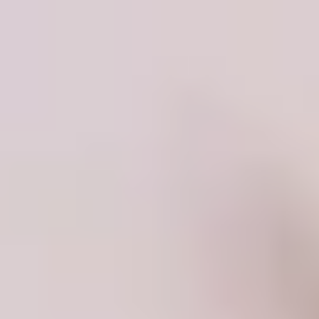
Adventure Travel: Stunning Best Budget Strategies
E
Editor
Танд хэрэгтэй мэдээ
нэг дороос
МЭДЭЭ ЗАХИАЛАХ