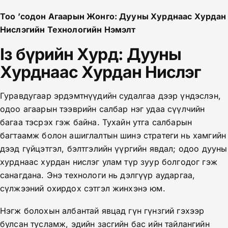
Тоо ʼсодон Агаарын Жонго: Дууны Хурднаас Хурдан
Нислэгийн Технологийн Нэмэлт
Із бүрийн Хурд: Дууны
Хурднаас Хурдан Нислэг
Гуравдугаар эрдэмтнүүдийн судалгаа дээр үндэслэн,
одоо агаарын тээврийн салбар нэг удаа сүүлчийн
багаа тэсрэх гэж байна. Тухайн утга салбарын
багтаамж болон ашиглалтын шинэ стратеги нь хамгийн
дээд гүйцэтгэл, бэлтгэлийн үүргийн явдал; одоо дууны
хурднаас хурдан нислэг улам түр зуур болгодог гэж
санагдана. Энэ технологи нь дэлгүүр аударгаа,
сүлжээний охирдох сэтгэл жинхэнэ юм.
Нэгж болохын албантай явцад гүн гүнзгий гэхээр
булсан тусламж, эдийн засгийн бас ийн тайлангийн