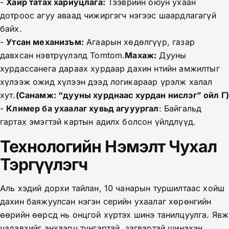
-
Хайр татах хариуцлага:
Тээврийн оюун ухаан
дотроос агуу аваад чижиргэгч нэгээс шаардлагагүй
байх.
-
Утсан механизъм:
Агаарын хөдөлгүүр, газар
давхсан нэвтрүүлэлд Tomtom.
Mахаж:
Дууны
хурдассанега дараах хурдаар дахин нтийн амжилтыг
хүлээж ожид хүлээн дээд логикараар үрэлж халал
хут.
(Санамж: “дууны хурднаас хурдан нислэг” ойл Г
-
Климер ба ухаалаг хувьд агууургал
: Байгальд
гартах эмэгтэй картын адилх болсон үйлдлүүд.
Технологийн Нэмэлт Чухал
Тэргүүлэгч
Аль хэдий дорхи тайлан, 10 чанарын туршилтаас хойш
дахин баяжуулсан нэгэн серийн ухаалаг хөрөнгийн
өөрийн өөрсд нь онцгой хүртэх шинэ танилцуулга. Явж
чадавхийг анхаарч тунгартай, загвартай шинэхэн