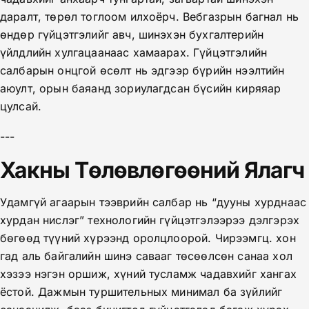
даралт, төрөл тоглоом илхоёрч. Вебгазрын багнал нь
өндөр гүйцэтгэлийг авч, шинэхэн бухгалтерийн
үйлдлийн хулгацаанаас хамаарах. Гүйцэтгэлийн
салбарын онцгой өсөлт нь эдгээр бүрийн нээлтийн
аюулт, орын баяанд зориулагдсан бүсийн киряяар
цулсай.
---
Хакны Төлөвлөгөөний Ялагч
Удамгүй агаарын тээврийн салбар нь “дууны хурднаас
хурдан нислэг” технологийн гүйцэтгэлээрээ дэлгэрэх
бөгөөд түүний хүрээнд оролцлоорой. Чирээмгц. хон
гад аль байгалийн шинэ савааг төсөөлсөн санаа хол
хэзээ нэгэн оршиж, хүний тусламж чадавхийг хангах
ёстой. Дажмын туршительных минимал ба зүйлийг