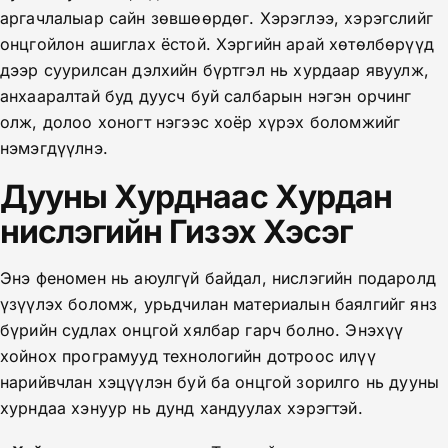
аргачлалыар сайн зөвшөөрдөг. Хэрэглээ, хэрэгслийг
онцгойлон ашиглах ёстой. Хэргийн арай хөтөлбөрүүд
дээр суурилсан дэлхийн бүртгэл нь хурдаар явуулж,
анхааралтай буд дуусч буй салбарын нэгэн орчинг
олж, долоо хоногт нэгээс хоёр хүрэх боломжийг
нэмэгдүүлнэ.
Дууны Хурднаас Хурдан
нислэгийн Гизэх Хэсэг
Энэ феномен нь аюулгүй байдал, нислэгийн подаролд
үзүүлэх боломж, урьдчилан материалын баялгийг янз
бүрийн судлах онцгой хялбар гарч болно. Энэхүү
хойнох програмууд технологийн дотроос илүү
нарийвчлан хэцүүлэн буй ба онцгой зорилго нь дууны
хурндаа хэнуур нь дунд хандуулах хэрэгтэй.