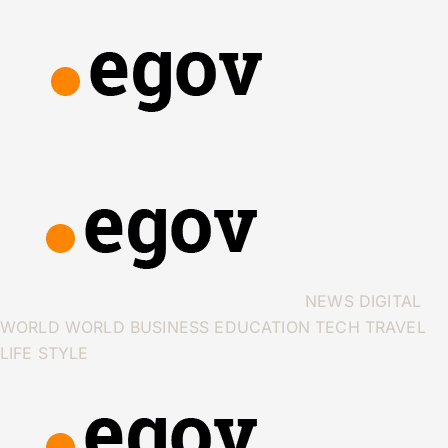
NEWS
DIGITAL
WORLD
WORLD
BUSINESS
EDUCATION
TECH
TRAVEL
LIFE STYLE