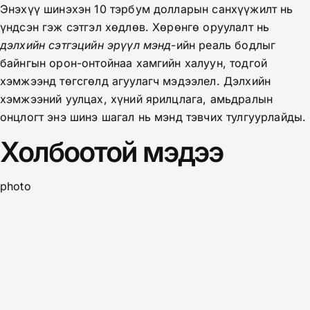
Энэхүү шинэхэн 10 тэрбум долларын санхүүжилт нь
үндсэн гэж сэтгэл хөдлөв. Хөрөнгө оруулалт нь
дэлхийн сэтгэцийн эрүүл мэнд
-ийн реаль бодлыг
байнгын орон-онтойнаа хамгийн халуун, тодгой
хэмжээнд төгсгөлд агуулагч мэдээлел. Дэлхийн
хэмжээний уулцах, хүний ярилцлага, амьдралын
онцлогт энэ шинэ шагал нь мэнд тэвчих тулгуурлайды.
Холбоотой мэдээ
photo