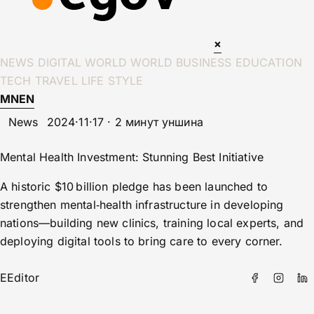
×
NEWS
DIGITAL WORLD
WORLD
BUSINESS
EDUCATION
TECH
TRAVEL
LIFE STYLE
MN
EN
News
2024·11·17 · 2 минут уншина
Mental Health Investment: Stunning Best Initiative
A historic $10 billion pledge has been launched to
strengthen mental‑health infrastructure in developing
nations—building new clinics, training local experts, and
deploying digital tools to bring care to every corner.
E
Editor