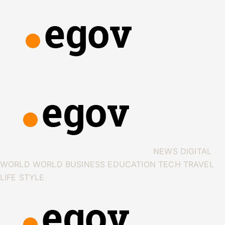
NEWS
DIGITAL
WORLD
WORLD
BUSINESS
EDUCATION
TECH
TRAVEL
LIFE STYLE