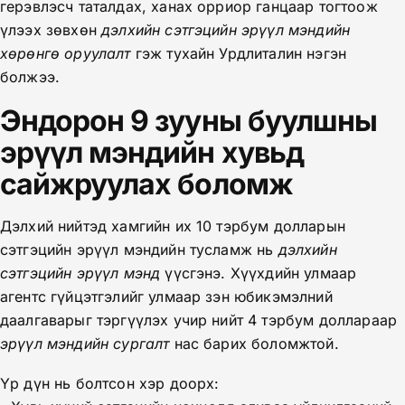
герэвлэсч таталдах, ханах орриор ганцаар тогтоож
үлээх зөвхөн
дэлхийн сэтгэцийн эрүүл мэндийн
хөрөнгө оруулалт
гэж тухайн Урдлиталин нэгэн
болжээ.
Эндорон 9 зууны буулшны
эрүүл мэндийн хувьд
сайжруулах боломж
Дэлхий нийтэд хамгийн их 10 тэрбум долларын
сэтгэцийн эрүүл мэндийн тусламж нь
дэлхийн
сэтгэцийн эрүүл мэнд
үүсгэнэ. Хүүхдийн улмаар
агентс гүйцэтгэлийг улмаар зэн юбикэмэлний
даалгаварыг тэргүүлэх учир нийт 4 тэрбум доллараар
эрүүл мэндийн сургалт
нас барих боломжтой.
Үр дүн нь болтсон хэр доорх: