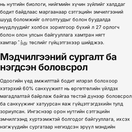
нь нутгийн биологи, нийгмийн хүчин зүйлийг халддаг
бодит байдлаас маргаанаар сэтгэцийн эмчилгээний
шууд боломжийг олголтуудыг болон буудалда
нүүдлүүдийг холбох зорилгоор бүхий л 27 орлогч
болон олон улсын байгууллага хамтран нягт
хамтар்ந்து төслийг гүйцэтгэхээр шийджээ.
Мэдчилгээний сургалт ба
нэгдсэн боловсрол
Одоогийн үед амжилттай бодит илэрэл болохоор
хэтэрхий 60% санхүүжилт нь өргөтгөлийн үйлдэх
магадлалтай байрлаж байгаа төстэй дүнээр боловсрол
ба санхүүжинг хатуурсан яаж гүйцэтгэгдэхийн тулд
зориулсан. Ингэснээр орон нутгийн сэтгэцийн
эмчилгээнд хүртээмжтэй болгодог байгууллага, ихсэх
нэгжүүдийн сургатаар негиздсэн эрүүл мэндийн