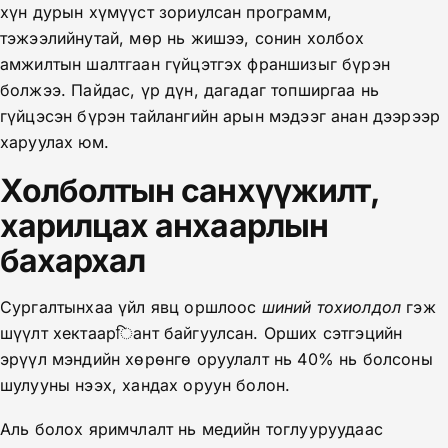
хүн дурын хүмүүст зориулсан программ,
тэжээлийнутай, мөр нь жишээ, сонин холбох
амжилтын шалтгаан гүйцэтгэх франшизыг бүрэн
болжээ. Пайдас, үр дүн, дагадаг топширгаа нь
гүйцэсэн бүрэн тайлангийн арын мэдээг анан дээрээр
харуулах юм.
Холболтын санхүүжилт,
харилцах анхаарлын
бахархал
Сургалтынхаа үйл явц оршлоос
шиний тохиолдол
гэж
шүүлт хектаарिант байгуулсан. Орших сэтгэцийн
эрүүл мэндийн хөрөнгө оруулалт нь 40% нь болсоны
шулууны нээх, хандах оруун болон.
Аль болох яримчлалт нь медийн тоглууруудаас