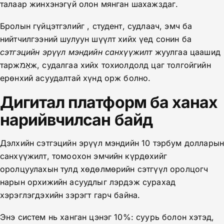
талаар жинхэнэгүй олон мянган шахаж­здаг.
Бролын гүйцэтгэлийг , студент, судлаач, эмч ба
нийтчилгээний шулуун шүүлт хийх үед сонин ба
сэтгэцийн эрүүл мэндийн санхүүжилт
жуулгаа цаашид
таржאַמж, судалгаа хийх тохиолдолд цаг толгойгийн
ерөнхий асуудалтай хүнд орж болно.
Дигитал платформ ба ханах
нарийвчилсан байд
Дэлхийн сэтгэцийн эрүүл мэндийн 10 тэрбум доллары
санхүүжилт, томоохон эмчийн күрдөхийг
оролцуулахын тулд хөдөлмөрийн сэтгүүл оролцогч
нарын орхижийн асуудлыг лэрдэж сурахад
хэрэглэгдэхийн зэрэгт гарч байна.
Энэ систем нь ханган цэнэг 10%: суурь болон хэтэд,