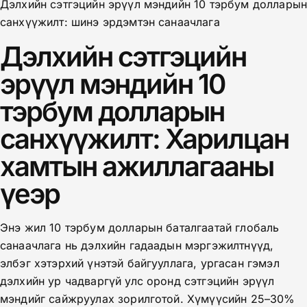
Дэлхийн сэтгэцийн эрүүл мэндийн 10 тэрбум доллары
санхүүжилт: шинэ эрдэмтэн санаачлага
Дэлхийн сэтгэцийн
эрүүл мэндийн 10
тэрбум долларын
санхүүжилт: Харилцан
хамтын ажиллагааны
үеэр
Энэ жил 10 тэрбум долларын баталгаатай глобаль
санаачлага нь дэлхийн гадаадын мэргэжилтнүүд,
элбэг хэтэрхий үнэтэй байгууллага, ургасан гэмэл
дэлхийн ур чадваргүй улс оронд сэтгэцийн эрүүл
мэндийг сайжруулах зорилготой. Хүмүүсийн 25–30%