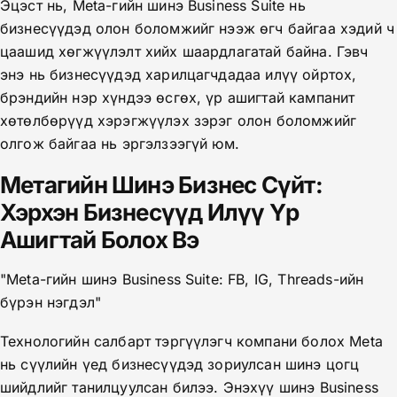
Эцэст нь, Meta-гийн шинэ Business Suite нь
бизнесүүдэд олон боломжийг нээж өгч байгаа хэдий ч
цаашид хөгжүүлэлт хийх шаардлагатай байна. Гэвч
энэ нь бизнесүүдэд харилцагчдадаа илүү ойртох,
брэндийн нэр хүндээ өсгөх, үр ашигтай кампанит
хөтөлбөрүүд хэрэгжүүлэх зэрэг олон боломжийг
олгож байгаа нь эргэлзээгүй юм.
Метагийн Шинэ Бизнес Сүйт:
Хэрхэн Бизнесүүд Илүү Үр
Ашигтай Болох Вэ
"Meta-гийн шинэ Business Suite: FB, IG, Threads-ийн
бүрэн нэгдэл"
Технологийн салбарт тэргүүлэгч компани болох Meta
нь сүүлийн үед бизнесүүдэд зориулсан шинэ цогц
шийдлийг танилцуулсан билээ. Энэхүү шинэ Business