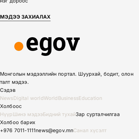
нэг дороос
МЭДЭЭ ЗАХИАЛАХ
Монголын мэдээллийн портал. Шуурхай, бодит, олон
талт мэдээ.
Сэдэв
News
Digital world
World
Business
Education
Холбоос
Нүүр
Шинэ мэдээ
Бидний тухай
Зар сурталчилгаа
Холбоо барих
+976 7011-1111
news@egov.mn
Санал хүсэлт