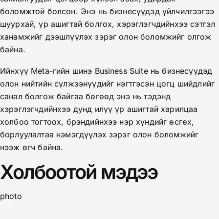
боломжтой болсон. Энэ нь бизнесүүдэд үйлчилгээгээ
шуурхай, үр ашигтай болгох, хэрэглэгчдийнхээ сэтгэл
ханамжийг дээшлүүлэх зэрэг олон боломжийг олгож
байна.
Ийнхүү Meta-гийн шинэ Business Suite нь бизнесүүдэд
олон нийтийн сүлжээнүүдийг нэгтгэсэн цогц шийдлийг
санал болгож байгаа бөгөөд энэ нь тэдэнд
хэрэглэгчдийнхээ дунд илүү үр ашигтай харилцаа
холбоо тогтоох, брэндийнхээ нэр хүндийг өсгөх,
борлуулалтаа нэмэгдүүлэх зэрэг олон боломжийг
нээж өгч байна.
Холбоотой мэдээ
photo