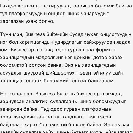
Гэхдээ контентыг тохируулах, өөрчлөх боломж байгаа
тул платформуудын онцлог шинж чанаруудыг
харгалзан үзэж болно.
Түүнчлэн, Business Suite-ийн бусад чухал онцлогуудын
нэг бол харилцагчдын удирдлагыг сайжруулсан явдал
юм. Бизнес эрхлэгчид одоо гурван платформын
харилцагчдын мэдээллийг нэг цонхны дотор харах
боломжтой болсон байна. Энэ нь харилцагчдын
асуудлыг шуурхай шийдвэрлэх, тэдэнтэй илүү сайн
харилцаа тогтоох боломжийг олгож байгаа юм.
Нөгөө талаар, Business Suite нь бизнес эрхлэгчдэд
зориулсан аналитик, судалгааны шинэ боломжуудыг
авчирсан байна. Тэд одоо гурван платформын
хэрэглэгчдийн зан төлөв, хандлагыг нэгтгэсэн
байдлаар харах боломжтой болсон байна. Энэ нь зах
зээлийн судалгаа хийх, шинэ бүтээгдэхүүн, үйлчилгээг