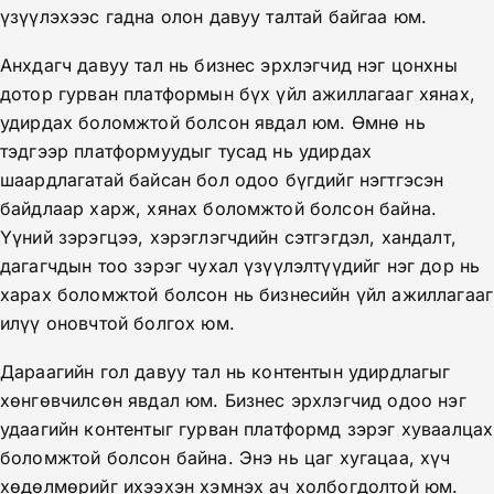
үзүүлэхээс гадна олон давуу талтай байгаа юм.
Анхдагч давуу тал нь бизнес эрхлэгчид нэг цонхны
дотор гурван платформын бүх үйл ажиллагааг хянах,
удирдах боломжтой болсон явдал юм. Өмнө нь
тэдгээр платформуудыг тусад нь удирдах
шаардлагатай байсан бол одоо бүгдийг нэгтгэсэн
байдлаар харж, хянах боломжтой болсон байна.
Үүний зэрэгцээ, хэрэглэгчдийн сэтгэгдэл, хандалт,
дагагчдын тоо зэрэг чухал үзүүлэлтүүдийг нэг дор нь
харах боломжтой болсон нь бизнесийн үйл ажиллагааг
илүү оновчтой болгох юм.
Дараагийн гол давуу тал нь контентын удирдлагыг
хөнгөвчилсөн явдал юм. Бизнес эрхлэгчид одоо нэг
удаагийн контентыг гурван платформд зэрэг хуваалцах
боломжтой болсон байна. Энэ нь цаг хугацаа, хүч
хөдөлмөрийг ихээхэн хэмнэх ач холбогдолтой юм.