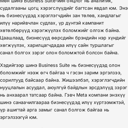
Мөн шинэ Business Suite-ийн онцлог нь аналитик,
судалгааны цогц хэрэгслүүдийг багтсан явдал юм. Энэ
нь бизнесүүдэд хэрэглэгчдийн зан төлөв, хандлагыг
илүү нарийвчлан судлах, үр дүнтэй кампанит
хөтөлбөрүүд хэрэгжүүлэх боломжийг олгож байна.
Цаашлаад, бизнесүүд өөрсдийн брэндийн нэр хүндийг
хөгжүүлэх, харилцагчдадаа илүү сайн туршлагыг
санал болгох зэрэг олон боломжтой болсон байна.
Хэдийгээр шинэ Business Suite нь бизнесүүдэд олон
боломжийг нээж өгч байгаа ч гэсэн зарим эргэлзээ,
сорилтууд байсаар байна. Жишээлбэл, хэрэглэгчдийн
нууцлалын асуудал, аюулгүй байдлын эрсдэлүүд зэрэг
нь анхаарал татсаар байна. Гэвч Meta компани энэхүү
шинэ санаачилгаараа бизнесүүдэд илүү хүртээмжтэй,
үр ашигтай арга замыг санал болгож байгаа нь
эргэлзээгүй юм.