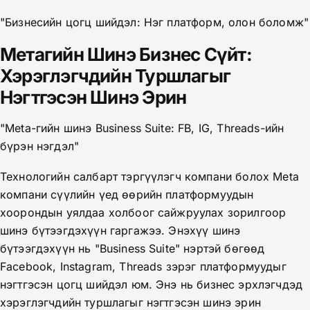
"Бизнесийн цогц шийдэл: Нэг платформ, олон боломж"
Метагийн Шинэ Бизнес Сүйт:
Хэрэглэгчдийн Туршлагыг
Нэгтгэсэн Шинэ Эрин
"Meta-гийн шинэ Business Suite: FB, IG, Threads-ийн
бүрэн нэгдэл"
Технологийн салбарт тэргүүлэгч компани болох Meta
компани сүүлийн үед өөрийн платформуудын
хоорондын уялдаа холбоог сайжруулах зорилгоор
шинэ бүтээгдэхүүн гаргажээ. Энэхүү шинэ
бүтээгдэхүүн нь "Business Suite" нэртэй бөгөөд
Facebook, Instagram, Threads зэрэг платформуудыг
нэгтгэсэн цогц шийдэл юм. Энэ нь бизнес эрхлэгчдэд
хэрэглэгчдийн туршлагыг нэгтгэсэн шинэ эрин