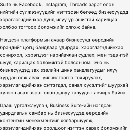
Suite нь Facebook, Instagram, Threads зэрэг олон
нийтийн сүлжээнүүдийг нэгтгэсэн бөгөөд бизнесүүдэд
хэрэглэгчдийнхээ дунд илүү үр ашигтай харилцаа
холбоо тогтоох боломжийг олгож байна.
Нэгдсэн платформын ачаар бизнесүүд өөрсдийн
брэндийг цогц байдлаар удирдах, хэрэглэгчдийнхээ
сонирхол, хэрэгцээг нарийвчлан судлах, мөн тэдэнтэй
шууд харилцах боломжтой болсон юм. Энэ нь
бизнесүүдэд зах зээлийн шинэ хандлагуудыг илүү
хурдан олж авах, үйлчилгээгээ тохируулах,
хэрэглэгчдийнхээ сэтгэгдэл, санал хүсэлтийг шуурхай
хүлээн авах зэрэг олон давуу талуудыг авчирч байна.
Цааш үргэлжлүүлэн, Business Suite-ийн нэгдсэн
удирдлагын самбар нь бизнесүүдэд өөрсдийн
контентын менежментийг хялбаршуулж,
хэрэглэгчдийнхээ оролцоог нэгтгэн харах боломжийг