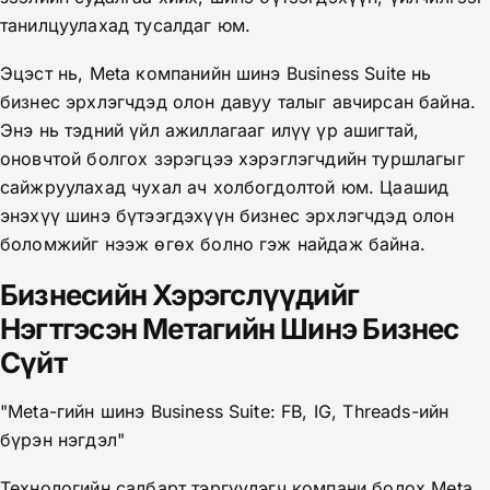
танилцуулахад тусалдаг юм.
Эцэст нь, Meta компанийн шинэ Business Suite нь
бизнес эрхлэгчдэд олон давуу талыг авчирсан байна.
Энэ нь тэдний үйл ажиллагааг илүү үр ашигтай,
оновчтой болгох зэрэгцээ хэрэглэгчдийн туршлагыг
сайжруулахад чухал ач холбогдолтой юм. Цаашид
энэхүү шинэ бүтээгдэхүүн бизнес эрхлэгчдэд олон
боломжийг нээж өгөх болно гэж найдаж байна.
Бизнесийн Хэрэгслүүдийг
Нэгтгэсэн Метагийн Шинэ Бизнес
Сүйт
"Meta-гийн шинэ Business Suite: FB, IG, Threads-ийн
бүрэн нэгдэл"
Технологийн салбарт тэргүүлэгч компани болох Meta