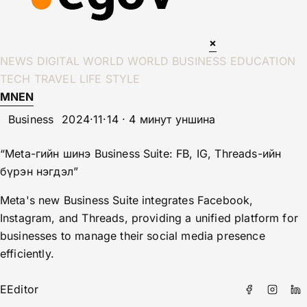
×
NEWS
DIGITAL WORLD
WORLD
BUSINESS
EDUCATION
TECH
TRAVEL
LIFE STYLE
MN
EN
Business
2024·11·14 · 4 минут уншина
“Meta-гийн шинэ Business Suite: FB, IG, Threads-ийн
бүрэн нэгдэл”
Meta's new Business Suite integrates Facebook,
Instagram, and Threads, providing a unified platform for
businesses to manage their social media presence
efficiently.
E
Editor