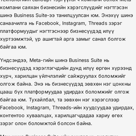
компани саяхан бизнесийн хэрэгслүүдийг нэгтгэсэн
шинэ Business Suite-ээ танилцуулсан юм. Энэхүү шинэ
санаачилга нь Facebook, Instagram, Threads зэрэг
платформуудыг нэгтгэснээр бизнесүүдэд илүү
хүртээмжтэй, үр ашигтай арга замыг санал болгож
байгаа юм.
Үндсэндээ, Meta-гийн шинэ Business Suite нь
бизнесүүдэд хэрэглэгчдийн дунд илүү өргөн хүрээнд
хүрч, харилцан үйлчлэлийг сайжруулах боломжийг
олгож байна. Энэ нь бизнесүүдэд зөвхөн нэг цонхны
цааш бүх платформуудаа удирдах боломжийг олгож
байгаа юм. Тухайлбал, та зөвхөн нэг хэрэгслээр
Facebook, Instagram, Threads-ийн хуудсуудаа удирдах,
контентоо хуваалцах, харилцагчдадаа хариу өгөх
зэрэг олон боломжтой болсон байна.