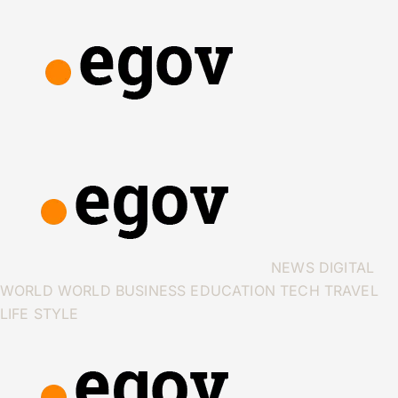
NEWS
DIGITAL
WORLD
WORLD
BUSINESS
EDUCATION
TECH
TRAVEL
LIFE STYLE