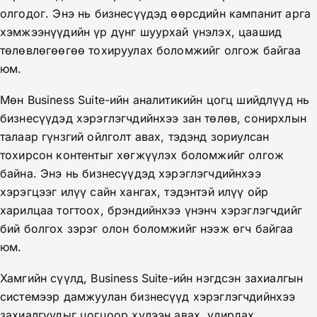
олгодог. Энэ нь бизнесүүдэд өөрсдийн кампанит арга
хэмжээнүүдийн үр дүнг шуурхай үнэлэх, цаашид
төлөвлөгөөгөө тохируулах боломжийг олгож байгаа
юм.
Мөн Business Suite-ийн аналитикийн цогц шийдлүүд нь
бизнесүүдэд хэрэглэгчдийнхээ зан төлөв, сонирхлын
талаар гүнзгий ойлголт авах, тэдэнд зориулсан
тохирсон контентыг хөгжүүлэх боломжийг олгож
байна. Энэ нь бизнесүүдэд хэрэглэгчдийнхээ
хэрэгцээг илүү сайн хангах, тэдэнтэй илүү ойр
харилцаа тогтоох, брэндийнхээ үнэнч хэрэглэгчдийг
бий болгох зэрэг олон боломжийг нээж өгч байгаа
юм.
Хамгийн сүүлд, Business Suite-ийн нэгдсэн захиалгын
системээр дамжуулан бизнесүүд хэрэглэгчдийнхээ
захиалгуудыг цогцоор хүлээн авах, удирдах