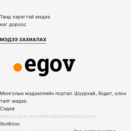
Танд хэрэгтэй мэдээ
нэг дороос
МЭДЭЭ ЗАХИАЛАХ
Монголын мэдээллийн портал. Шуурхай, бодит, олон
талт мэдээ.
Сэдэв
News
Digital world
World
Business
Education
Холбоос