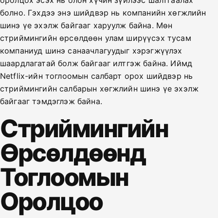
оролцох эсэх нь олон хүчин зүйлээс шалтгаалах
болно. Гэхдээ энэ шийдвэр нь компанийн хөгжлийн
шинэ үе эхэлж байгааг харуулж байна. Мөн
стриймингийн өрсөлдөөн улам ширүүсэх тусам
компаниуд шинэ санаачлагуудыг хэрэгжүүлэх
шаардлагатай болж байгааг илтгэж байна. Иймд
Netflix-ийн тоглоомын салбарт орох шийдвэр нь
стриймингийн салбарын хөгжлийн шинэ үе эхэлж
байгааг тэмдэглэж байна.
Стриймингийн
Өрсөлдөөнд
Тоглоомын
Оролцоо