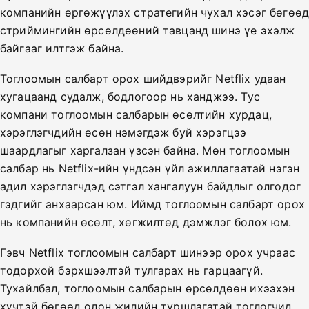
компанийн өргөжүүлэх стратегийн чухал хэсэг бөгөө
стриймингийн өрсөлдөөний тавцанд шинэ үе эхэлж
байгааг илтгэж байна.
Тоглоомын салбарт орох шийдвэрийг Netflix удаан
хугацаанд судалж, бодлогоор нь ханджээ. Тус
компани тоглоомын салбарын өсөлтийн хурдац,
хэрэглэгчдийн өсөн нэмэгдэж буй хэрэгцээ
шаардлагыг харгалзан үзсэн байна. Мөн тоглоомын
салбар нь Netflix-ийн үндсэн үйл ажиллагаатай нэгэн
адил хэрэглэгчдэд сэтгэл хангалуун байдлыг олгодог
гэдгийг анхаарсан юм. Иймд тоглоомын салбарт орох
нь компанийн өсөлт, хөгжилтөд дэмжлэг болох юм.
Гэвч Netflix тоглоомын салбарт шинээр орох учраас
тодорхой бэрхшээлтэй тулгарах нь гарцаагүй.
Тухайлбал, тоглоомын салбарын өрсөлдөөн ихээхэн
хүчтэй бөгөөд олон жилийн туршлагатай тоглогчид