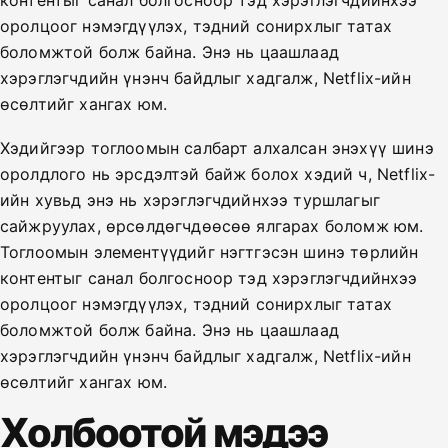
контентыг санал болгосноор тэд хэрэглэгчдийнхээ
оролцоог нэмэгдүүлэх, тэдний сонирхлыг татах
боломжтой болж байна. Энэ нь цаашлаад
хэрэглэгчдийн үнэнч байдлыг хадгалж, Netflix-ийн
өсөлтийг хангах юм.
Хэдийгээр тоглоомын салбарт алхалсан энэхүү шинэ
оролдлого нь эрсдэлтэй байж болох хэдий ч, Netflix-
ийн хувьд энэ нь хэрэглэгчдийнхээ туршлагыг
сайжруулах, өрсөлдөгчдөөсөө ялгарах боломж юм.
Тоглоомын элементүүдийг нэгтгэсэн шинэ төрлийн
контентыг санал болгосноор тэд хэрэглэгчдийнхээ
оролцоог нэмэгдүүлэх, тэдний сонирхлыг татах
боломжтой болж байна. Энэ нь цаашлаад
хэрэглэгчдийн үнэнч байдлыг хадгалж, Netflix-ийн
өсөлтийг хангах юм.
Холбоотой мэдээ