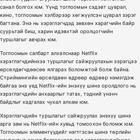
санал болгох юм. Үүнд тоглоомын сэдэвт цуврал,
кино, тоглоомын хэлбэрээр хөгжүүлсэн цуврал зэрэг
багтана. Энэ нь хэрэглэгчдэд зөвхөн харагчийн байр
суурьтай биш, харин идэвхтэй оролцогчийн
туршлагыг авчрах юм.
Тоглоомын салбарт алхалснаар Netflix
хэрэглэгчдийнхээ туршлагыг сайжруулахын зэрэгцээ
өрсөлдөгчдөөсөө ялгарах боломжтой болж байна.
Стриймингийн өрсөлдөөн өдрөөр өдрөөр нэмэгдэж
байгаа энэ үед Netflix-ийн энэхүү шинэ оролдлого нь
хэрэглэгчдийн анхаарлыг татах, тэдний үнэнч
байдлыг хадгалах чухал алхам юм.
Хэрэглэгчдийн туршлагыг сайжруулах энэхүү шинэ
арга зам нь Netflix-ийн хувьд томоохон боломж юм.
Тоглоомын элементүүдийг нэгтгэсэн шинэ төрлийн