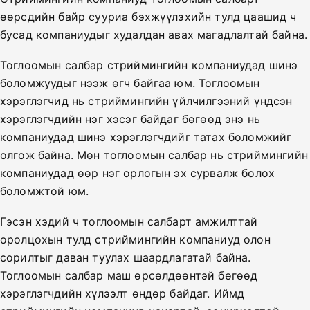
өөрсдийн байр сууриа бэхжүүлэхийн тулд цаашид ч
бусад компаниудыг худалдан авах магадлалтай байна.
Тоглоомын салбар стриймингийн компаниудад шинэ
боломжуудыг нээж өгч байгаа юм. Тоглоомын
хэрэглэгчид нь стриймингийн үйлчилгээний үндсэн
хэрэглэгчдийн нэг хэсэг байдаг бөгөөд энэ нь
компаниудад шинэ хэрэглэгчдийг татах боломжийг
олгож байна. Мөн тоглоомын салбар нь стриймингийн
компаниудад өөр нэг орлогын эх сурвалж болох
боломжтой юм.
Гэсэн хэдий ч тоглоомын салбарт амжилттай
оролцохын тулд стриймингийн компаниуд олон
сорилтыг даван туулах шаардлагатай байна.
Тоглоомын салбар маш өрсөлдөөнтэй бөгөөд
хэрэглэгчдийн хүлээлт өндөр байдаг. Иймд