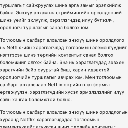
туршлагыг сайжруулах шинэ арга замыг эрэлхийлж
байна. Энэхүү алхам нь стриймингийн өрсөлдөөний
шинэ үеийг эхлүүлж, хэрэглэгчдэд илүү бүтээлч,
оролцогч туршлагыг санал болгох юм.
Тоглоомын салбарт алхалсан энэхүү шинэ оролдлого
нь Netflix-ийн хэрэглэгчдэд тоглоомын элементүүдийг
нэгтгэсэн шинэ төрлийн контентыг санал болгох
боломжийг олгож байна. Энэ нь хэрэглэгчдэд зөвхөн
харагчийн байр суурьтай биш, харин идэвхтэй
оролцогчийн туршлагыг авчрах юм. Мөн тоглоомын
салбарт алхалснаар Netflix өөрийн платформыг
өргөжүүлэн, хэрэглэгчдийн хүсэл эрмэлзлэлийг илүү
сайн хангах боломжтой болно.
Тоглоомын салбарт алхалсан энэхүү шинэ оролдлогын
хүрээнд Netflix хэрэглэгчдэдээ тоглоомын
элементүүдийг агуулсан шинэ төрлийн контентыг