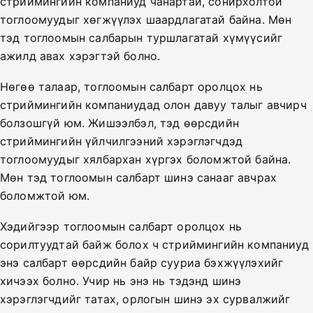
стриймингийн компаниуд чанартай, сонирхолтой
тоглоомуудыг хөгжүүлэх шаардлагатай байна. Мөн
тэд тоглоомын салбарын туршлагатай хүмүүсийг
ажилд авах хэрэгтэй болно.
Нөгөө талаар, тоглоомын салбарт оролцох нь
стриймингийн компаниудад олон давуу талыг авчирч
болзошгүй юм. Жишээлбэл, тэд өөрсдийн
стриймингийн үйлчилгээний хэрэглэгчдэд
тоглоомуудыг хялбархан хүргэх боломжтой байна.
Мөн тэд тоглоомын салбарт шинэ санааг авчрах
боломжтой юм.
Хэдийгээр тоглоомын салбарт оролцох нь
сорилтуудтай байж болох ч стриймингийн компаниуд
энэ салбарт өөрсдийн байр сууриа бэхжүүлэхийг
хичээх болно. Учир нь энэ нь тэдэнд шинэ
хэрэглэгчдийг татах, орлогын шинэ эх сурвалжийг