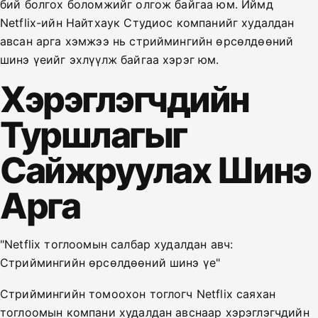
бий болгох боломжийг олгож байгаа юм. Иймд
Netflix-ийн Найтхаук Студиос компанийг худалдан
авсан арга хэмжээ нь стриймингийн өрсөлдөөний
шинэ үеийг эхлүүлж байгаа хэрэг юм.
Хэрэглэгчдийн
Туршлагыг
Сайжруулах Шинэ
Арга
"Netflix тоглоомын салбар худалдан авч:
Стриймингийн өрсөлдөөний шинэ үе"
Стриймингийн томоохон тоглогч Netflix саяхан
тоглоомын компани худалдан авснаар хэрэглэгчдийн