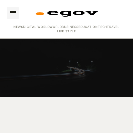
NEWS
DIGITAL WORLD
WORLD
BUSINESS
EDUCATION
TECH
TRAVEL
LIFE STYLE