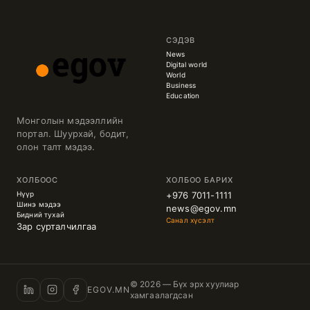
СЭДЭВ
News
Digital world
World
Business
Education
Монголын мэдээллийн
портал. Шуурхай, бодит,
олон талт мэдээ.
ХОЛБООС
ХОЛБОО БАРИХ
Нүүр
+976 7011-1111
Шинэ мэдээ
news@egov.mn
Бидний тухай
Санал хүсэлт
Зар сурталчилгаа
© 2026 — Бүх эрх хуулиар
EGOV.MN
хамгаалагдсан