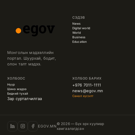
СЭДЭВ
News
Digital world
World
Business
Education
Монголын мэдээллийн
портал. Шуурхай, бодит,
олон талт мэдээ.
ХОЛБООС
ХОЛБОО БАРИХ
Нүүр
+976 7011-1111
Шинэ мэдээ
news@egov.mn
Бидний тухай
Санал хүсэлт
Зар сурталчилгаа
© 2026 — Бүх эрх хуулиар
EGOV.MN
хамгаалагдсан