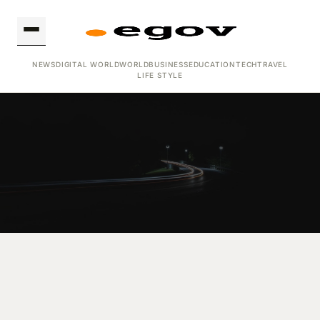
NEWS
DIGITAL WORLD
WORLD
BUSINESS
EDUCATION
TECH
TRAVEL
LIFE STYLE