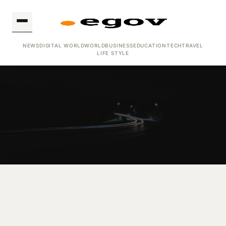
NEWS
DIGITAL WORLD
WORLD
BUSINESS
EDUCATION
TECH
TRAVEL
LIFE STYLE