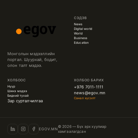
СЭДЭВ
News
Digital world
World
Business
Education
Монголын мэдээллийн
портал. Шуурхай, бодит,
олон талт мэдээ.
ХОЛБООС
ХОЛБОО БАРИХ
Нүүр
+976 7011-1111
Шинэ мэдээ
news@egov.mn
Бидний тухай
Санал хүсэлт
Зар сурталчилгаа
© 2026 — Бүх эрх хуулиар
EGOV.MN
хамгаалагдсан